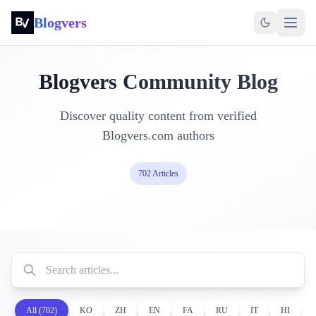
Blogvers
Blogvers
Community Blog
Discover quality content from verified
Blogvers
.com authors
702
Articles
Search articles
Search through all published articles by title, content, or tags
All (
702
)
KO
ZH
EN
FA
RU
IT
HI