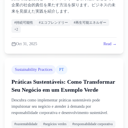
企業の社会的責任を果たす方法を探ります。ビジネスの未
来を見据えた実践を紹介します。
#
持続可能性
#
エコフレンドリー
#
再生可能エネルギー
+
2
Oct 31, 2025
Read →
Sustainability Practices
PT
Práticas Sustentáveis: Como Transformar
Seu Negócio em um Exemplo Verde
Descubra como implementar práticas sustentáveis pode
impulsionar seu negócio e atender à demanda por
responsabilidade corporativa e desenvolvimento sustentável.
#
sustentabilidade
#
negócios verdes
#
responsabilidade corporativa