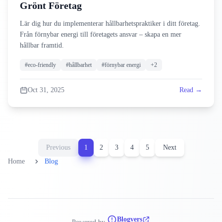
Grönt Företag
Lär dig hur du implementerar hållbarhetspraktiker i ditt företag.
Från förnybar energi till företagets ansvar – skapa en mer
hållbar framtid.
#
eco-friendly
#
hållbarhet
#
förnybar energi
+
2
Oct 31, 2025
Read →
Previous
1
2
3
4
5
Next
Home
Blog
Blogvers