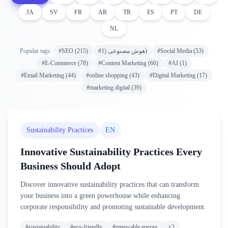
JA
SV
FR
AR
TR
ES
PT
DE
NL
Popular tags:
#
SEO
(
215
)
#
1
(
هوش مصنوعی
)
#
Social Media
(
53
)
#
E-Commerce
(
78
)
#
Content Marketing
(
66
)
#
AI
(
1
)
#
Email Marketing
(
44
)
#
online shopping
(
43
)
#
Digital Marketing
(
17
)
#
marketing digital
(
39
)
Sustainability Practices
EN
Innovative Sustainability Practices Every
Business Should Adopt
Discover innovative sustainability practices that can transform
your business into a green powerhouse while enhancing
corporate responsibility and promoting sustainable development.
#
sustainability
#
eco-friendly
#
renewable energy
+
2